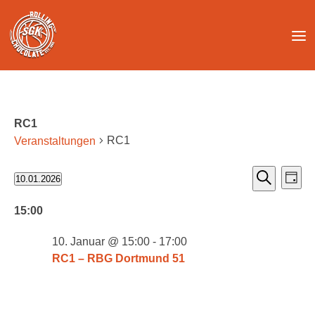
Unter dem Inhalt
RC1
RC1
Veranstaltungen
V
V
Veranstaltungen
10.01.2026
Tag
e
e
für
Suche
Datum
r
r
10.
wählen.
15:00
a
a
Januar
n
n
2026
10. Januar @ 15:00
-
17:00
s
s
RC1 – RBG Dortmund 51
t
t
a
a
l
l