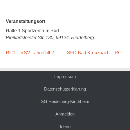
Veranstaltungsort
Halle 1 Sportzentrum Süd
Pleikartsförster Str. 130, 69124, Heidelberg
RC1 – RSV Lahn-Dill 2
SFD Bad Kreuznach – RC1
Impressum
Datenschutzerklärung
SG Heidelberg-Kirchheim
Anmelden
Intern