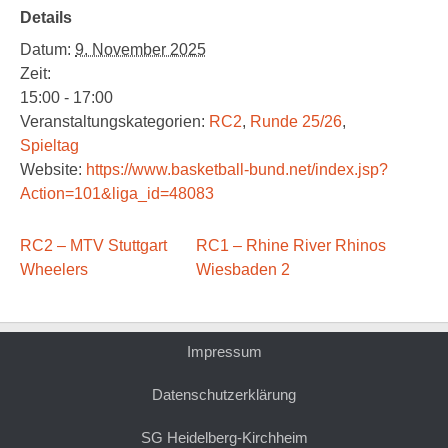
Details
Datum:
9. November 2025
Zeit:
15:00 - 17:00
Veranstaltungskategorien:
RC2
,
Runde 25/26
,
Spieltag
Website:
https://www.basketball-bund.net/index.jsp?
Action=101&liga_id=48083
RC2 – MTV Stuttgart
RC1 – Rhine River Rhinos
Wheelers
Wiesbaden 2
Impressum
Datenschutzerklärung
SG Heidelberg-Kirchheim