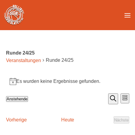
Unter dem Inhalt
Runde 24/25
Runde 24/25
Veranstaltungen
Veranstaltungen
Es wurden keine Ergebnisse gefunden.
Hinweis
V
V
Anstehende
Liste
e
e
Suche
Datum
r
r
wählen.
a
a
Veranstaltungen
Vorherige
Heute
Nächste
Veranst
n
n
s
s