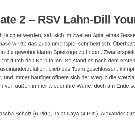
late 2 – RSV Lahn-Dill Yo
h leichter werden, sah sich im zweiten Spiel eines Bess
phase wirkte das Zusammenspiel sehr hektisch. Überhast
in die gewohnt klaren Spielzüge zu finden. Zwar erspie
cht durch den Korb fallen. So stand es nach dem ersten V
seinanderzufallen, blieb das Team geschlossen, kämpfte
, und immer häufiger öffnete sich der Weg in die Wetzlar
uch von außen immer wieder ihre Würfe, doch am Ende se
ascha Scholz (6 Pkt.), Talat Kaya (4 Pkt.), Alexander Gr