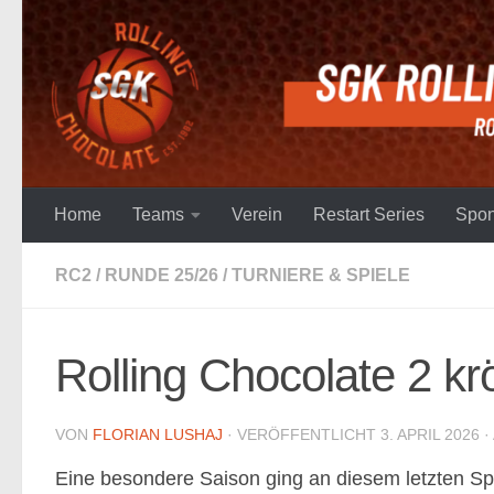
Unter dem Inhalt
Home
Teams
Verein
Restart Series
Spon
RC2
/
RUNDE 25/26
/
TURNIERE & SPIELE
Rolling Chocolate 2 k
VON
FLORIAN LUSHAJ
· VERÖFFENTLICHT
3. APRIL 2026
·
Eine besondere Saison ging an diesem letzten Spi