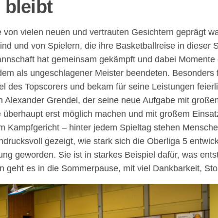
bleibt
e von vielen neuen und vertrauten Gesichtern geprägt w
sind und von Spielern, die ihre Basketballreise in diese
nnschaft hat gemeinsam gekämpft und dabei Momente ge
udem als ungeschlagener Meister beendeten. Besonders 
Titel des Topscorers und bekam für seine Leistungen feie
h Alexander Grendel, der seine neue Aufgabe mit große
age überhaupt erst möglich machen und mit großem Einsat
m Kampfgericht – hinter jedem Spieltag stehen Mensche
rucksvoll gezeigt, wie stark sich die Oberliga 5 entwick
lung geworden. Sie ist in starkes Beispiel dafür, was 
 geht es in die Sommerpause, mit viel Dankbarkeit, Sto