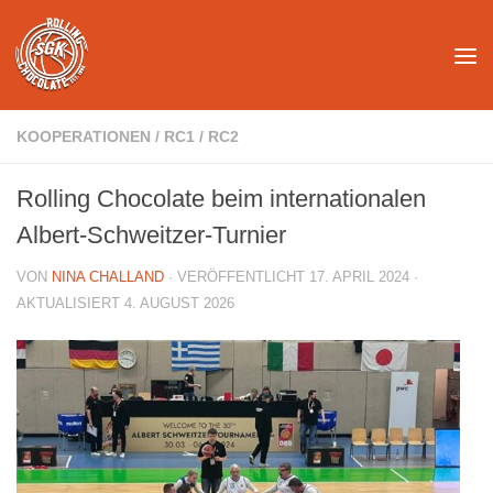
Unter dem Inhalt
KOOPERATIONEN
/
RC1
/
RC2
Rolling Chocolate beim internationalen
Albert-Schweitzer-Turnier
VON
NINA CHALLAND
· VERÖFFENTLICHT
17. APRIL 2024
·
AKTUALISIERT
4. AUGUST 2026