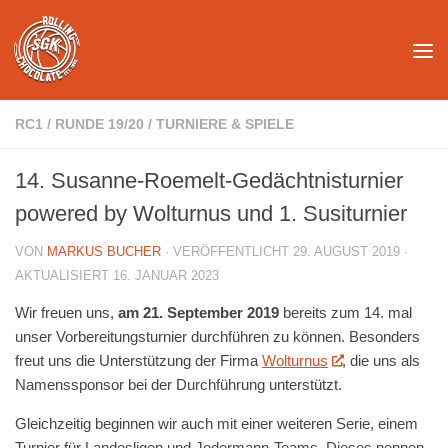
Unter dem Inhalt
RC1
/
RUNDE 19/20
/
TURNIERE & SPIELE
14. Susanne-Roemelt-Gedächtnisturnier
powered by Wolturnus und 1. Susiturnier
VON
MARKUS BUCHER
· VERÖFFENTLICHT
29. AUGUST 2019
·
AKTUALISIERT
16. JANUAR 2023
Wir freuen uns,
am 21. September 2019
bereits zum 14. mal
unser Vorbereitungsturnier durchführen zu können. Besonders
freut uns die Unterstützung der Firma
Wolturnus
, die uns als
Namenssponsor bei der Durchführung unterstützt.
Gleichzeitig beginnen wir auch mit einer weiteren Serie, einem
Turnier für Landesligen und Jedermann-Teams. Dieses nennen