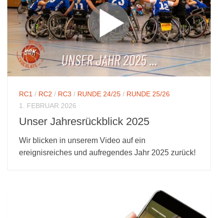
RC1
/
RC2
/
RC3
/
RUNDE 24/25
/
RUNDE 25/26
1. FEBRUAR 2026
Unser Jahresrückblick 2025
Wir blicken in unserem Video auf ein
ereignisreiches und aufregendes Jahr 2025 zurück!