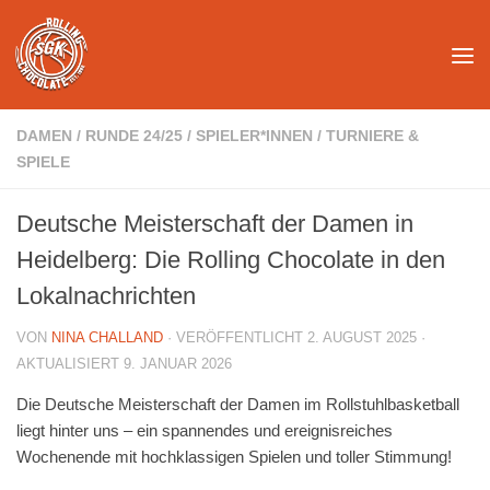
Unter dem Inhalt
DAMEN
/
RUNDE 24/25
/
SPIELER*INNEN
/
TURNIERE &
SPIELE
Deutsche Meisterschaft der Damen in
Heidelberg: Die Rolling Chocolate in den
Lokalnachrichten
VON
NINA CHALLAND
· VERÖFFENTLICHT
2. AUGUST 2025
·
AKTUALISIERT
9. JANUAR 2026
Die Deutsche Meisterschaft der Damen im Rollstuhlbasketball
liegt hinter uns – ein spannendes und ereignisreiches
Wochenende mit hochklassigen Spielen und toller Stimmung!