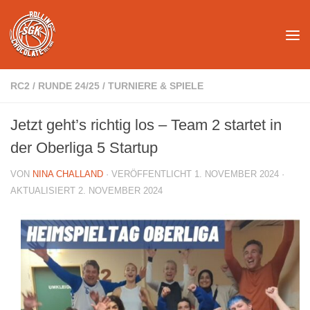
Unter dem Inhalt
RC2
/
RUNDE 24/25
/
TURNIERE & SPIELE
Jetzt geht’s richtig los – Team 2 startet in
der Oberliga 5 Startup
VON
NINA CHALLAND
· VERÖFFENTLICHT
1. NOVEMBER 2024
·
AKTUALISIERT
2. NOVEMBER 2024