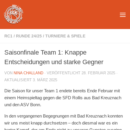
Unter dem Inhalt
RC1
/
RUNDE 24/25
/
TURNIERE & SPIELE
Saisonfinale Team 1: Knappe
Entscheidungen und starke Gegner
VON
NINA CHALLAND
· VERÖFFENTLICHT
28. FEBRUAR 2025
·
AKTUALISIERT
3. MÄRZ 2025
Die Saison für unser Team 1 endete bereits Ende Februar mit
einem Heimspieltag gegen die SFD Rollis aus Bad Kreuznach
und den ASV Bonn.
In den vergangenen Begegnungen mit Bad Kreuznach konnten
wir uns meist knapp durchsetzen – doch diesmal war es ein
harter Kampf, der am Ende nicht zu unseren Gunsten ausging.