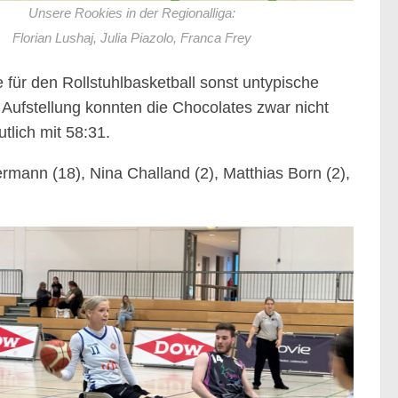
Unsere Rookies in der Regionalliga:
Florian Lushaj, Julia Piazolo, Franca Frey
 für den Rollstuhlbasketball sonst untypische
 Aufstellung konnten die Chocolates zwar nicht
tlich mit 58:31.
rmann (18), Nina Challand (2), Matthias Born (2),