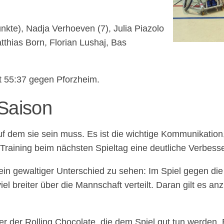
nkte), Nadja Verhoeven (7), Julia Piazolo
tthias Born, Florian Lushaj, Bas
t 55:37 gegen Pforzheim.
 Saison
uf dem sie sein muss. Es ist die wichtige Kommunikation
Training beim nächsten Spieltag eine deutliche Verbess
 ein gewaltiger Unterschied zu sehen: Im Spiel gegen di
l breiter über die Mannschaft verteilt. Daran gilt es a
r der Rolling Chocolate, die dem Spiel gut tun werden. 