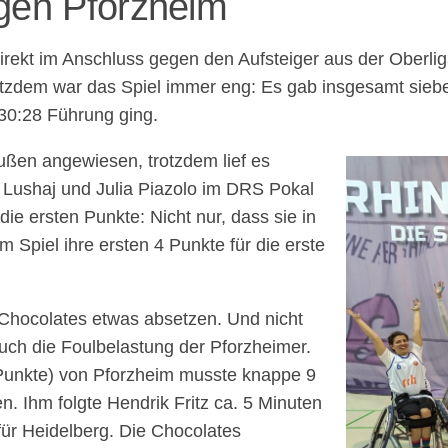
egen Pforzheim
g direkt im Anschluss gegen den Aufsteiger aus der Ober
tzdem war das Spiel immer eng: Es gab insgesamt sie
r 30:28 Führung ging.
ußen angewiesen, trotzdem lief es
o Lushaj und Julia Piazolo im DRS Pokal
ie ersten Punkte: Nicht nur, dass sie in
 Spiel ihre ersten 4 Punkte für die erste
 Chocolates etwas absetzen. Und nicht
auch die Foulbelastung der Pforzheimer.
 Punkte) von Pforzheim musste knappe 9
n. Ihm folgte Hendrik Fritz ca. 5 Minuten
für Heidelberg. Die Chocolates