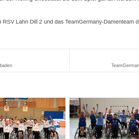
 den RSV Lahn Dill 2 und das TeamGermany-Damenteam 
sbaden
TeamGermany 