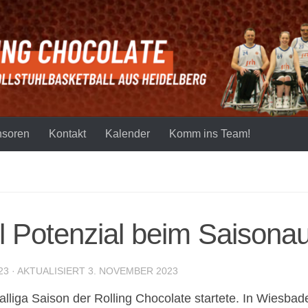
soren
Kontakt
Kalender
Komm ins Team!
el Potenzial beim Saisonau
23
· AKTUALISIERT
3. NOVEMBER 2023
lliga Saison der Rolling Chocolate startete. In Wiesba