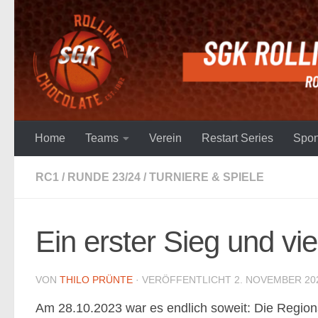
Unter dem Inhalt
Home
Teams
Verein
Restart Series
Spon
RC1
/
RUNDE 23/24
/
TURNIERE & SPIELE
Ein erster Sieg und vi
VON
THILO PRÜNTE
· VERÖFFENTLICHT
2. NOVEMBER 20
Am 28.10.2023 war es endlich soweit: Die Regiona