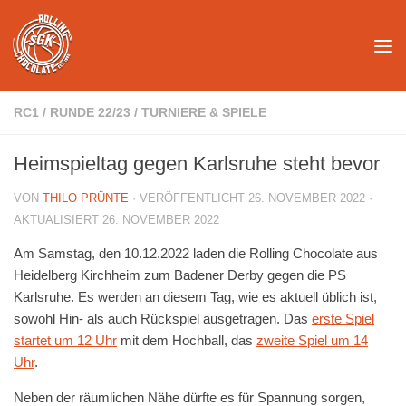
Unter dem Inhalt
RC1
/
RUNDE 22/23
/
TURNIERE & SPIELE
Heimspieltag gegen Karlsruhe steht bevor
VON
THILO PRÜNTE
· VERÖFFENTLICHT
26. NOVEMBER 2022
·
AKTUALISIERT
26. NOVEMBER 2022
Am Samstag, den 10.12.2022 laden die Rolling Chocolate aus
Heidelberg Kirchheim zum Badener Derby gegen die PS
Karlsruhe. Es werden an diesem Tag, wie es aktuell üblich ist,
sowohl Hin- als auch Rückspiel ausgetragen. Das
erste Spiel
startet um 12 Uhr
mit dem Hochball, das
zweite Spiel um 14
Uhr
.
Neben der räumlichen Nähe dürfte es für Spannung sorgen,