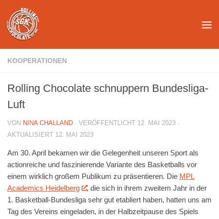
Unter dem Inhalt
KOOPERATIONEN
Rolling Chocolate schnuppern Bundesliga-
Luft
VON
NINA CHALLAND
· VERÖFFENTLICHT
12. MAI 2023
·
AKTUALISIERT
12. MAI 2023
Am 30. April bekamen wir die Gelegenheit unseren Sport als
actionreiche und faszinierende Variante des Basketballs vor
einem wirklich großem Publikum zu präsentieren. Die
MPL
Academics Heidelberg
, die sich in ihrem zweitem Jahr in der
1. Basketball-Bundesliga sehr gut etabliert haben, hatten uns am
Tag des Vereins eingeladen, in der Halbzeitpause des Spiels